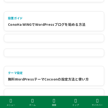
設置ガイド
ConoHa WINGでWordPressブログを始める方法
テーマ設定
無料WordPressテーマCocoonの設定方法と使い方
メニュー
ホーム
検索
トップ
サイドバー